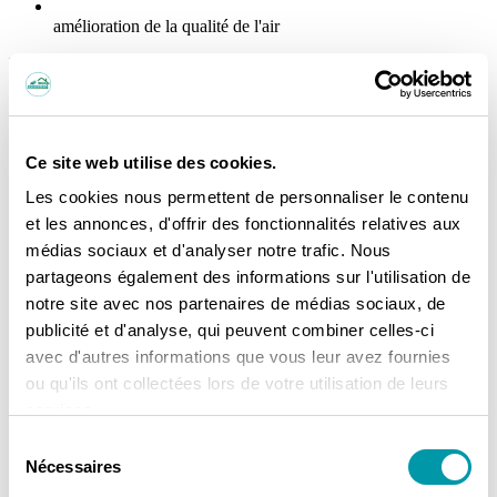
amélioration de la qualité de l'air
Les systèmes de PAC gainable sont équipés de
filtres qui purifient
l’air
avant de le diffuser dans votre maison. Ces filtres éliminent
poussières, allergènes et autres particules nuisibles, contribuant à
améliorer la
qualité de l’air
intérieur et à créer un
environnement
plus sain
.
Ce site web utilise des cookies.
Obtenir un devis personnalisé
Les cookies nous permettent de personnaliser le contenu
et les annonces, d'offrir des fonctionnalités relatives aux
médias sociaux et d'analyser notre trafic. Nous
L'installation de votre pompe à chaleur
partageons également des informations sur l'utilisation de
notre site avec nos partenaires de médias sociaux, de
gainable
publicité et d'analyse, qui peuvent combiner celles-ci
avec d'autres informations que vous leur avez fournies
ISO&ENERGIES vous accompagne dans toutes les étapes de votre
projet d’installation de
chauffage / climatisation gainable
.
ou qu'ils ont collectées lors de votre utilisation de leurs
En choisissant ISO&ENERGIES, vous optez pour un
service
services.
complet
et
personnalisé
, avec nos
équipes locales
.
Sélection
Les étapes de votre projet avec ISO&ENERGIES
Nécessaires
du