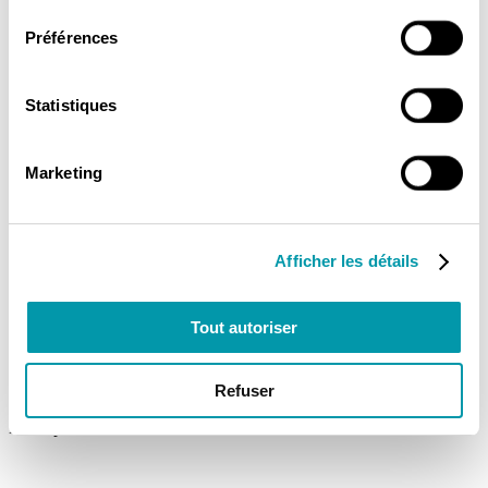
consentement
Préférences
Faites le choix d’un chauffage écologique et performant pour votre
maison ou appartement à Latresne. Demandez votre devis dès
Statistiques
aujourd’hui !
Obtenir mon devis
Marketing
Nos services d'installation de pompe à
chaleur à Latresne
Afficher les détails
ISO&ENERGIES vous propose un service sur mesure d’installation
de pompe à chaleur à Latresne, adapté à vos besoins spécifiques.
Nos experts vous accompagnent dans chaque étape du projet pour
Tout autoriser
garantir une solution clé en main, allant du diagnostic initial à la
maintenance de l’équipement installé.
Refuser
Etude personnalisée de votre habitat