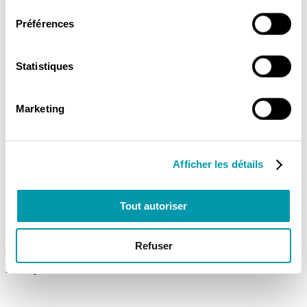
consentement
Préférences
Faites le choix d’un chauffage écologique et performant pour votre
maison ou appartement à Lanton. Demandez votre devis dès
Statistiques
aujourd’hui !
Obtenir mon devis
Marketing
Nos services d'installation de pompe à
chaleur à Lanton
Afficher les détails
ISO&ENERGIES vous propose un service sur mesure d’installation
de pompe à chaleur à Lanton, adapté à vos besoins spécifiques.
Nos experts vous accompagnent dans chaque étape du projet pour
Tout autoriser
garantir une solution clé en main, allant du diagnostic initial à la
maintenance de l’équipement installé.
Refuser
Etude personnalisée de votre habitat